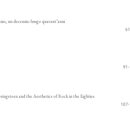
nio, un decennio lungo quarant’anni
61
91-
ingsteen and the Aesthetics of Rock in the Eighties
107-