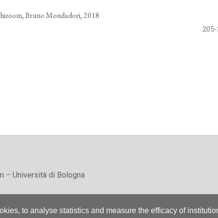
Archizoom, Bruno Mondadori, 2018
205-
m – Università di Bologna
L
okies, to analyse statistics and measure the efficacy of instituti