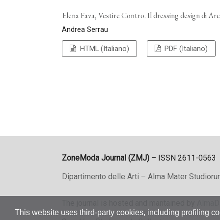
Elena Fava, Vestire Contro. Il dressing design di 
Andrea Serrau
HTML (Italiano)
PDF (Italiano)
ZoneModa Journal (ZMJ)
– ISSN 2611-0563
Dipartimento delle Arti – Alma Mater Studioru
The journal is hosted and mantained by
AlmaD
This website uses third-party cookies, including profiling co