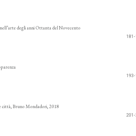
o nell’arte degli anni Ottanta del Novecento
181-
apparenza
193-
re e città, Bruno Mondadori, 2018
201-