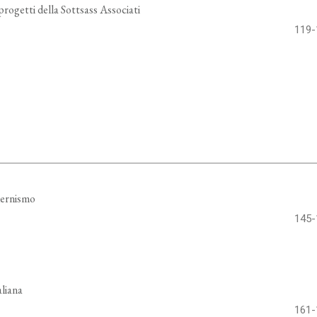
progetti della Sottsass Associati
119-
dernismo
145-
aliana
161-