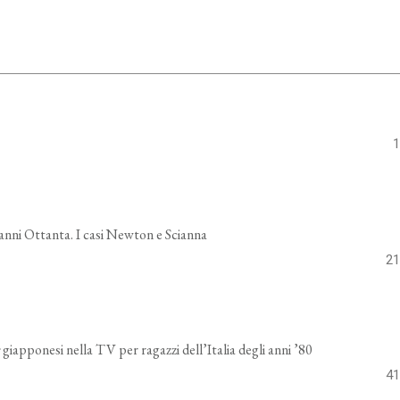
1
 anni Ottanta. I casi Newton e Scianna
21
e
giapponesi nella TV per ragazzi dell’Italia degli anni ’80
41