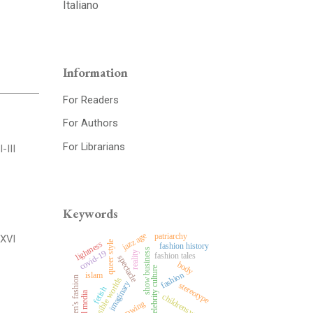
Italiano
Information
For Readers
For Authors
For Librarians
I-III
Keywords
jazz age
patriarchy
XVI
queer style
lightness
fashion history
show business
covid-19
reality
fashion tales
spectacle
body
celebrity culture
fashion
islam
men's fashion
possible worlds
imaginary
stereotype
fetish
social media
childrenswear