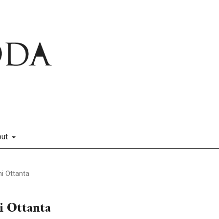
out
ni Ottanta
ni Ottanta