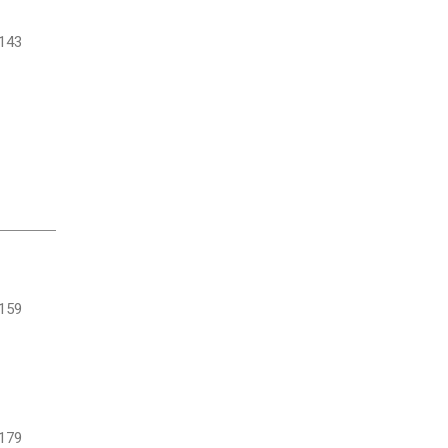
143
159
179