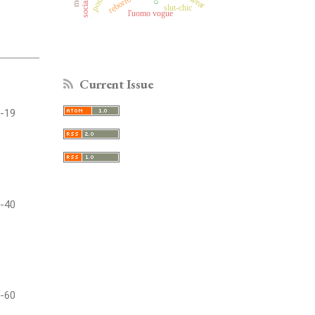
reborrowing
slut-chic
l'uomo vogue
Current Issue
-19
-40
-60