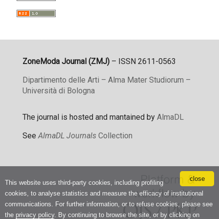
ZoneModa Journal (ZMJ)
– ISSN 2611-0563
Dipartimento delle Arti – Alma Mater Studiorum –
Università di Bologna
The journal is hosted and mantained by
AlmaDL
See
AlmaDL Journals
Collection
close
This website uses third-party cookies, including profiling
cookies, to analyse statistics and measure the efficacy of institutional
communications. For further information, or to refuse cookies, please see
the
privacy policy
. By continuing to browse the site, or by clicking on